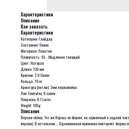
Характеристики
Описание
Как заказать
Характеристики
Категория: Глайдер
Состояние: Новое
Материал: Пластик
Плавучесть: SS - Медленно тонущий
Цвет: Натурал
Длина: 130 мм
Крючки: 2.0 Owner
Кольца: 70 кг
Арматура (петли): 2мм нержавейка
Лак: Envirotex, 6 слоев
Покраска: K.T.Lures
Weight: 105g
Описание
Версия skinny. Тот же Карась по форме, но зауженный к задней ча
версия). В остальном…. Одноименная приманка повторяет форму св