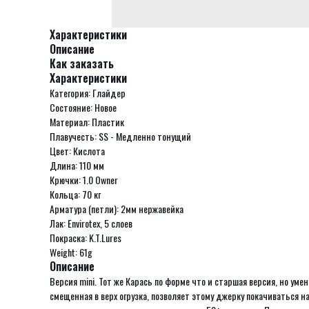
Характеристики
Описание
Как заказать
Характеристики
Категория: Глайдер
Состояние: Новое
Материал: Пластик
Плавучесть: SS - Медленно тонущий
Цвет: Кислота
Длина: 110 мм
Крючки: 1.0 Owner
Кольца: 70 кг
Арматура (петли): 2мм нержавейка
Лак: Envirotex, 5 слоев
Покраска: K.T.Lures
Weight: 61g
Описание
Версия mini. Тот же Карась по форме что и старшая версия, но у
смещенная в верх огрузка, позволяет этому джерку покачиваться н