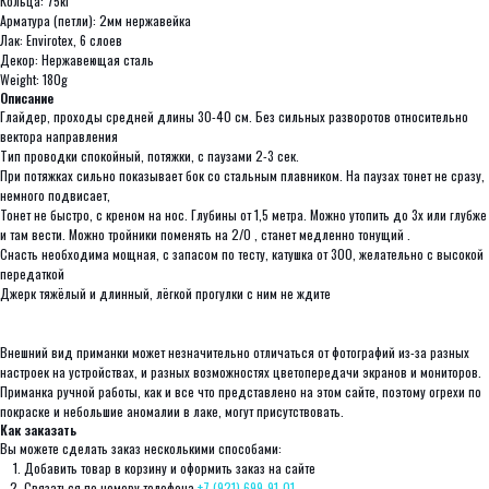
Кольца: 75кг
Арматура (петли): 2мм нержавейка
Лак: Envirotex, 6 слоев
Декор: Нержавеющая сталь
Weight: 180g
Описание
Глайдер, проходы средней длины 30-40 см. Без сильных разворотов относительно
вектора направления
Тип проводки спокойный, потяжки, с паузами 2-3 сек.
При потяжках сильно показывает бок со стальным плавником. На паузах тонет не сразу,
немного подвисает,
Тонет не быстро, с креном на нос. Глубины от 1,5 метра. Можно утопить до 3х или глубже
и там вести. Можно тройники поменять на 2/0 , станет медленно тонущий .
Снасть необходима мощная, с запасом по тесту, катушка от 300, желательно с высокой
передаткой
Джерк тяжёлый и длинный, лёгкой прогулки с ним не ждите
Внешний вид приманки может незначительно отличаться от фотографий из-за разных
настроек на устройствах, и разных возможностях цветопередачи экранов и мониторов.
Приманка ручной работы, как и все что представлено на этом сайте, поэтому огрехи по
покраске и небольшие аномалии в лаке, могут присутствовать.
Как заказать
Вы можете сделать заказ несколькими способами:
Добавить товар в корзину и оформить заказ на сайте
Связаться по номеру телефона
+7 (921) 699-91-01