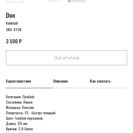
Don
Kaktotak
SKU:
KT08
₽
3 500
Out of stock
Характеристики
Описание
Как заказать
Категория: Пулбейт
Состояние: Новое
Материал: Пластик
Плавучесть: FS - быстро тонущий
Цвет: Голубой перламутр.
Длина: 135 мм
Крючки: 2.0 Owner