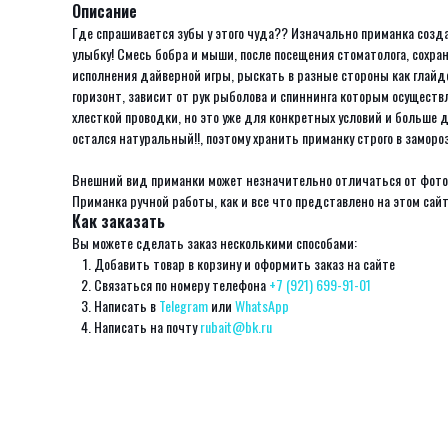
Описание
Где спрашивается зубы у этого чуда?? Изначально приманка созд
улыбку! Смесь бобра и мыши, после посещения стоматолога, сохра
исполнения дайверной игры, рыскать в разные стороны как глайдер
горизонт, зависит от рук рыболова и спиннинга которым осуществл
хлесткой проводки, но это уже для конкретных условий и больше дл
остался натуральный!!, поэтому хранить приманку строго в замороз
Внешний вид приманки может незначительно отличаться от фотогр
Приманка ручной работы, как и все что представлено на этом сайте
Как заказать
Вы можете сделать заказ несколькими способами:
Добавить товар в корзину и оформить заказ на сайте
Связаться по номеру телефона
+7 (921) 699-91-01
Написать в
Telegram
или
WhatsApp
Написать на почту
rubait@bk.ru