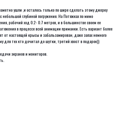
заметно ушли ,и осталось только по шире сделать этому джерку
 с небольшой глубиной погружения. На Потяжках по мимо
ия, рабочий ход 0.2- 0.7 метров, и в большинстве своем ее
 натяжения в процессе всей анимации приманки. Есть вариант более
взят от настоящей крысы и забальзамирован, даже запах немного
му для тех кто дочитал до шутки, третий хвост в подарок))
едачи экранов и мониторов.
ть.