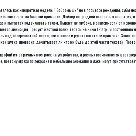
авалась как конкретная модель “ Бобромышь” но в процессе рождения, зубы не
нила все качества базовой приманки. Дайвер со средней скоростью всплытия, и
 и пытается подвиливать телом. Ныряет не глубоко, в зависимости от исполнен
яется анимация. Требует жесткой палки тестом не ниже 120 гр , и постоянного
я над поверхностной ловил, все в голове и руках того кто ее применят. Хвост 
ке ( шутка, проверка, дочитывает ли кто ни будь до этой части текста) . Поэто
афий из-за разных настроек на устройствах, и разных возможностях цветопер
, поэтому огрехи по покраске и небольшие аномалии в лаке, могут присутствова