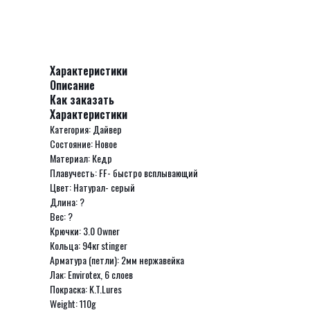
Характеристики
Описание
Как заказать
Характеристики
Категория: Дайвер
Состояние: Новое
Материал: Кедр
Плавучесть: FF- быстро всплывающий
Цвет: Натурал- серый
Длина: ?
Вес: ?
Крючки: 3.0 Owner
Кольца: 94кг stinger
Арматура (петли): 2мм нержавейка
Лак: Envirotex, 6 слоев
Покраска: K.T.Lures
Weight: 110g